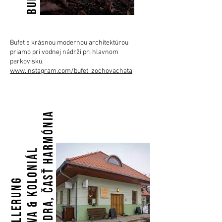
Bufet s krásnou modernou architektúrou
priamo pri vodnej nádrži pri hlavnom
parkovisku.
www.instagram.com/bufet_zochovachata
Modra, časť Harmónia
káva & koloniál
Hollerung