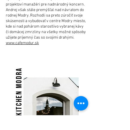
projektoví manažéri pre nadnárodný koncern.
Andrej však stále premýšľal nad návratom do
rodnej Modry. Rozhodli sa preto zúročiť svoje
skúsenosti a vybudovať v centre Modry miesto,
kde si nad pohárom starostlivo vybranej kávy
či domácej zmrzliny na všetky možné spôsoby
užijete príjemný čas so svojimi drahými.
www.cafemodur.sk
WILD KITCHEN MODRA