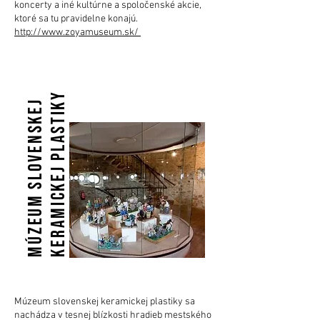
koncerty a iné kultúrne a spoločenské akcie,
ktoré sa tu pravidelne konajú.
http://www.zoyamuseum.sk/
y
M
ú
z
e
u
m
s
l
o
v
e
n
s
k
e
j
k
e
r
a
m
i
c
k
e
j
p
l
a
s
t
i
k
Múzeum slovenskej keramickej plastiky sa
nachádza v tesnej blízkosti hradieb mestského