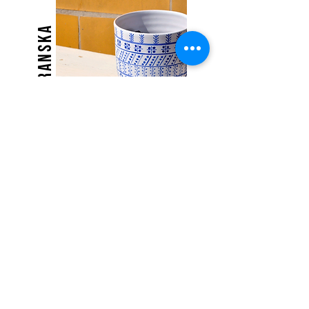
MODRANSKA
modranska je spoločnosť zaoberajúca sa
tvorbou ručne robenej úžitkovej keramiky, a to
hlavne modranskej majoliky a kameniny. V
spolupráci s modranskými remeselníkmi a
dizajnérmi z celého Slovenska oživujeme
tradičné tvary a vzory, vymýšľame aj nové
návrhy a vytvárame tak originálnu, modernú
keramiku zachovávajúcu tradície a krásu starej
hrnčariny.
Začiatky
Náš príbeh sa začal už v roku 1975, keď Marián