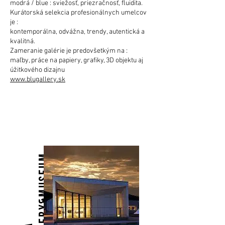
modrá / blue : sviežosť, priezračnosť, fluidita.
Kurátorská selekcia profesionálnych umelcov
je :
kontemporálna, odvážna, trendy, autentická a
kvalitná.
Zameranie galérie je predovšetkým na :
maľby, práce na papiery, grafiky, 3D objektu aj
úžitkového dizajnu
www.blugallery.sk
m