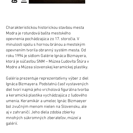
Charakteristickou historickou stavbou mesta
Modra je rotundová bašta mestského
opevnenia pochádzajúca zo 17. storočia. V
minulosti spolu s hornou bránou a mestským
opevnením tvorila obranný systém mesta. Od
roku 1994 je sídlom Galérie Ignáca Bizmayera,
ktorá je súčasťou SNM – Múzea Ľudovíta Štúra v
Modre a Múzea slovenskej keramickej plastiky.
Galéria prezentuje reprezentatívny výber z diel
Ignáca Bizmayera. Podstatnú časť vystavených
diel tvorí najmä jeho vrcholová figurálna tvorba
a keramická plastika vychádzajúca z ľudového
umenia. Keramikár a umelec Ignác Bizmaeyer
bol zvučným menom nielen na Slovensku, ale
aj v zahraničí. Jeho diela zdobia zbierky
mnohých súkromných zberateľov, múzeí a
galérií.