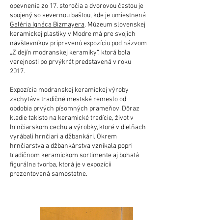
opevnenia zo 17. storočia a dvorovou častou je
spojený so severnou baštou, kde je umiestnená
Galéria Ignáca Bizmayera
. Múzeum slovenskej
keramickej plastiky v Modre má pre svojich
návštevníkov pripravenú expozíciu pod názvom
„Z dejín modranskej keramiky“, ktorá bola
verejnosti po prvýkrát predstavená v roku
2017.
Expozícia modranskej keramickej výroby
zachytáva tradičné mestské remeslo od
obdobia prvých písomných prameňov. Dôraz
kladie takisto na keramické tradície, život v
hrnčiarskom cechu a výrobky, ktoré v dielňach
vyrábali hrnčiari a džbankári. Okrem
hrnčiarstva a džbankárstva vznikala popri
tradičnom keramickom sortimente aj bohatá
figurálna tvorba, ktorá je v expozícii
prezentovaná samostatne.