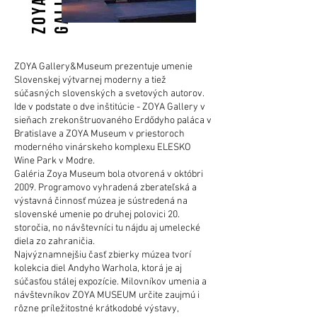
Z
O
Y
A
G
a
l
l
e
r
y
&
M
u
s
e
u
ZOYA Gallery&Museum prezentuje umenie
Slovenskej výtvarnej moderny a tiež
súčasných slovenských a svetových autorov.
Ide v podstate o dve inštitúcie - ZOYA Gallery v
sieňach zrekonštruovaného Erdődyho paláca v
Bratislave a ZOYA Museum v priestoroch
moderného vinárskeho komplexu ELESKO
Wine Park v Modre.
Galéria Zoya Museum bola otvorená v októbri
2009. Programovo vyhradená zberateľská a
výstavná činnosť múzea je sústredená na
slovenské umenie po druhej polovici 20.
storočia, no návštevníci tu nájdu aj umelecké
diela zo zahraničia.
Najvýznamnejšiu časť zbierky múzea tvorí
kolekcia diel Andyho Warhola, ktorá je aj
súčasťou stálej expozície. Milovníkov umenia a
návštevníkov ZOYA MUSEUM určite zaujmú i
rôzne príležitostné krátkodobé výstavy,